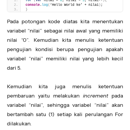
for
(
var
 nilai = 
0
; nilai < 
5
; nilai++
)
{
console
.
log
(
‘Hello World ke’ + nilai
)
;
}
Pada potongan kode diatas kita menentukan
variabel “nilai” sebagai nilai awal yang memiliki
nilai “0”. Kemudian kita menulis ketentuan
pengujian kondisi berupa pengujian apakah
variabel “nilai” memiliki nilai yang lebih kecil
dari 5.
Kemudian kita juga menulis ketentuan
pembaruan yaitu melakukan
increment
pada
variabel “nilai”, sehingga variabel “nilai” akan
bertambah satu (1) setiap kali perulangan For
dilakukan.