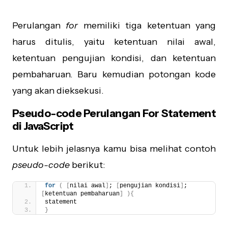
Perulangan
for
memiliki tiga ketentuan yang
harus ditulis, yaitu ketentuan nilai awal,
ketentuan pengujian kondisi, dan ketentuan
pembaharuan. Baru kemudian potongan kode
yang akan dieksekusi.
Pseudo-code Perulangan For Statement
di JavaScript
Untuk lebih jelasnya kamu bisa melihat contoh
pseudo-code
berikut:
for
(
[
nilai awal
]
; 
[
pengujian kondisi
]
; 
[
ketentuan pembaharuan
]
)
{
statement
}