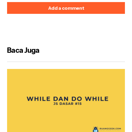
Add a comment
Alamat email Anda tidak akan dipublikasikan.
Ruas
yang wajib ditandai
*
Baca Juga
Name
*
E-mail
*
Your Message
*