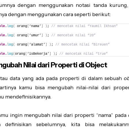
lumnya dengan menggunakan notasi tanda kurung,
ya dengan menggunakan cara seperti berikut:
ole
.
log
(
 orang
[
‘nama’
]
)
; 
// mencetak nilai “Yaumil Ikhsan”
ole
.
log
(
 orang
[
‘umur’
]
)
; 
// mencetak nilai “20”
ole
.
log
(
 orang
[
‘alamat’
]
)
; 
// mencetak nilai “Bireuen”
ole
.
log
(
orang
[
‘isBekerja’
]
)
; 
// mencetak nilai “true”
gubah Nilai dari Properti di Object
i atau data yang ada pada properti di dalam sebuah
ob
 artinya kamu bisa mengubah nilai-nilai dari proper
mu mendefinisikannya.
amu ingin mengubah nilai dari properti “nama” pada
a definisikan sebelumnya, kita bisa melakukan