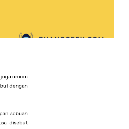
ng juga umum
sebut dengan
mpan sebuah
asa disebut