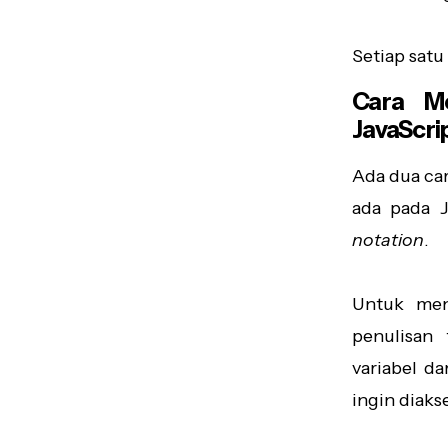
Setiap sat
Cara M
JavaScri
Ada dua ca
ada pada 
notation
.
Untuk me
penulisan
variabel da
ingin diaks