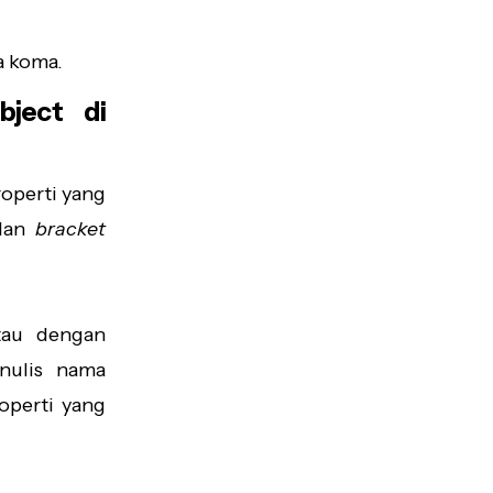
a koma.
ject di
operti yang
an
bracket
au dengan
nulis nama
roperti yang