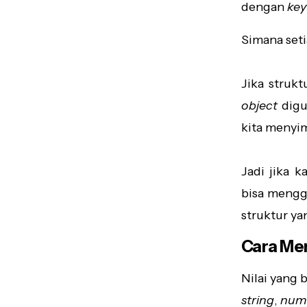
dengan
key
Simana set
Jika struk
object
digu
kita menyi
Jadi jika 
bisa mengg
struktur y
Cara Men
Nilai yang 
string
,
num