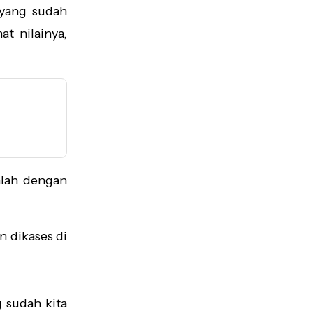
 yang sudah
t nilainya,
alah dengan
n dikases di
g sudah kita