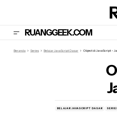
RUANGGEEK.COM
Beranda
Series
Belajar JavaScript Dasar
Object di JavaScript – 
O
J
BELAJAR JAVASCRIPT DASAR
SERIE