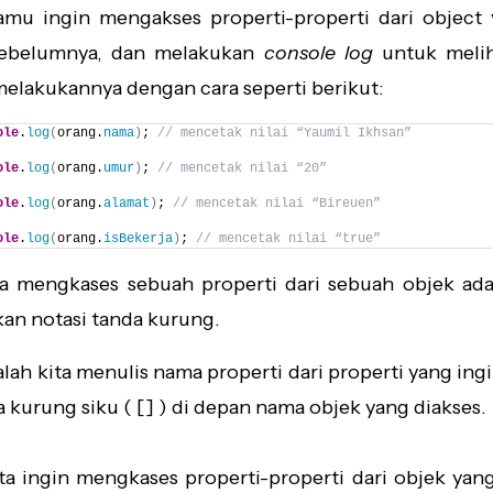
amu ingin mengakses properti-properti dari object
sebelumnya, dan melakukan
console log
untuk meliha
elakukannya dengan cara seperti berikut:
ole
.
log
(
orang.
nama
)
; 
// mencetak nilai “Yaumil Ikhsan”
ole
.
log
(
orang.
umur
)
; 
// mencetak nilai “20”
ole
.
log
(
orang.
alamat
)
; 
// mencetak nilai “Bireuen”
ole
.
log
(
orang.
isBekerja
)
; 
// mencetak nilai “true”
ya mengkases sebuah properti dari sebuah objek ad
n notasi tanda kurung.
lah kita menulis nama properti dari properti yang ingi
 kurung siku ( [] ) di depan nama objek yang diakses.
ta ingin mengkases properti-properti dari objek yan