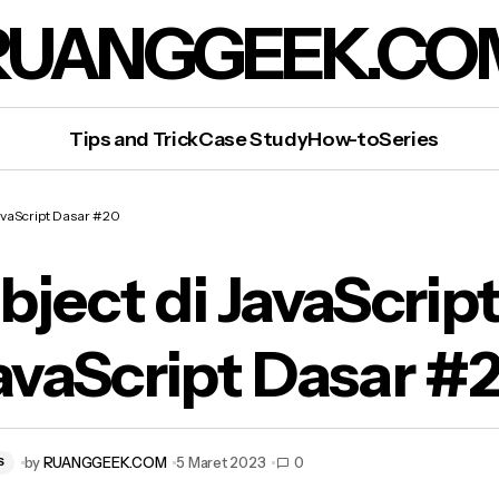
RUANGGEEK.CO
Tips and Trick
Case Study
How-to
Series
JavaScript Dasar #20
bject di JavaScript
avaScript Dasar #
Object di JavaScript – JavaScript Dasar #20
by
RUANGGEEK.COM
5 Maret 2023
0
S