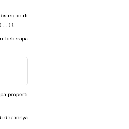
 disimpan di
 … } ).
n beberapa
pa properti
di depannya