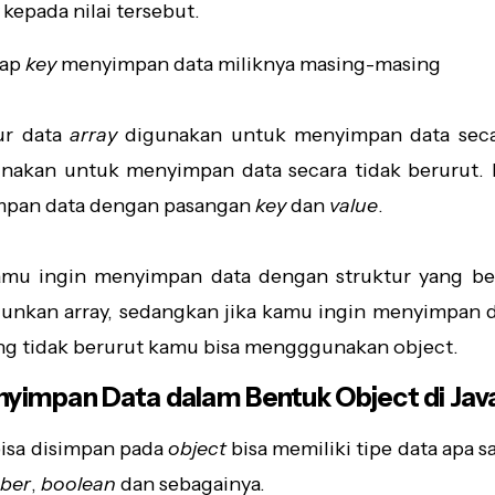
kepada nilai tersebut.
iap
key
menyimpan data miliknya masing-masing
tur data
array
digunakan untuk menyimpan data seca
nakan untuk menyimpan data secara tidak berurut.
mpan data dengan pasangan
key
dan
value
.
kamu ingin menyimpan data dengan struktur yang b
unkan array, sedangkan jika kamu ingin menyimpan 
ang tidak berurut kamu bisa mengggunakan object.
yimpan Data dalam Bentuk Object di Jav
bisa disimpan pada
object
bisa memiliki tipe data apa sa
ber
,
boolean
dan sebagainya.