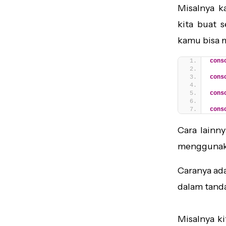
Misalnya k
kita buat 
kamu bisa m
cons
cons
cons
cons
Cara lainn
menggunaka
Caranya ada
dalam tanda
Misalnya ki