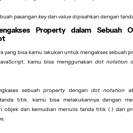
u buah pasangan
key
dan
value
dipisahkan dengan tand
engakses Property dalam Sebuah Ob
pt
ra yang bisa kamu lakukan untuk mengakses sebuah pr
JavaScript, kamu bisa menggunakan
dot notation
d
ngkases sebuah
property
dengan
dot notation
at
 tanda titik, kamu bisa melakukannya dengan me
ri objek dan kemudian menulis tanda titik (.) dan p
es.