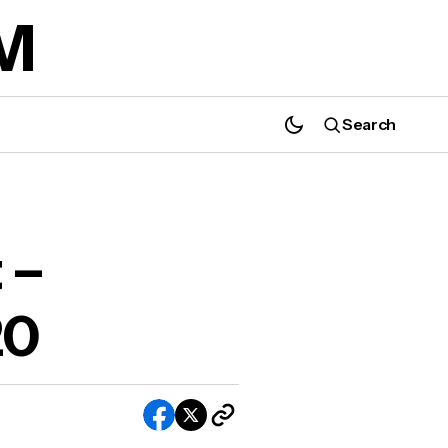
M
Search
Variabel Let dan Const di JavaScript -
JavaScript ES6 #1
 –
20