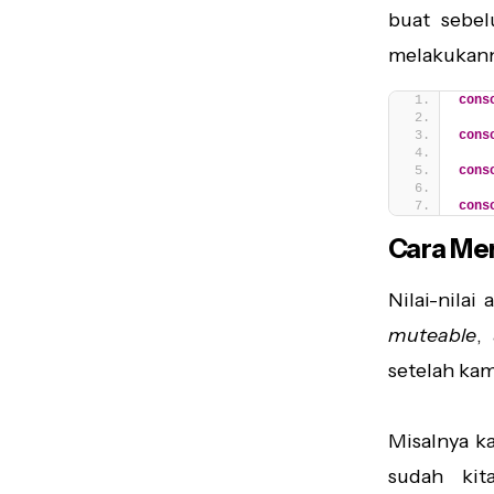
buat sebe
melakukann
cons
cons
cons
cons
Cara Men
Nilai-nila
muteable
,
setelah ka
Misalnya k
sudah kit