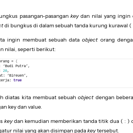
ungkus pasangan-pasangan
key
dan nilai yang ingin
ct
di bungkus di dalam sebuah tanda kurung kurawal ( {
ita ingin membuat sebuah data
object
orang denga
n nilai, seperti berikut:
orang = 
{
: ‘Budi Putra’,
: 
20
,
at: ‘Bireuen’,
kerja: 
true
h diatas kita membuat sebuah
object
dengan bebera
an key dan value.
is
key
dan kemudian memberikan tanda titik dua ( : ) 
atur nilai yang akan disimpan pada
key
tersebut.