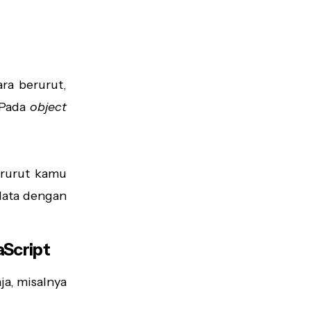
ra berurut,
 Pada
object
erurut kamu
data dengan
aScript
ja, misalnya