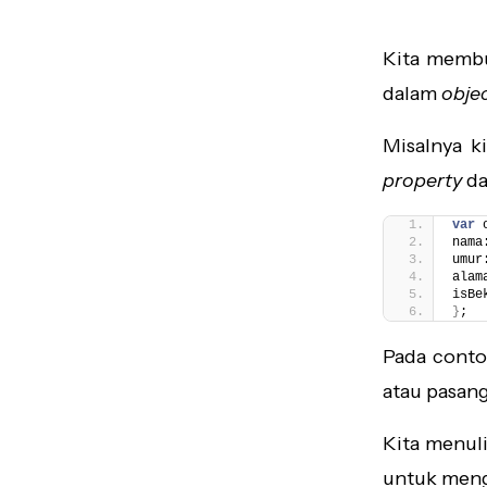
Kita memb
dalam
obje
Misalnya k
property
da
var
 
nama
umur
alam
isBe
}
;
Pada conto
atau pasang
Kita menul
untuk meng