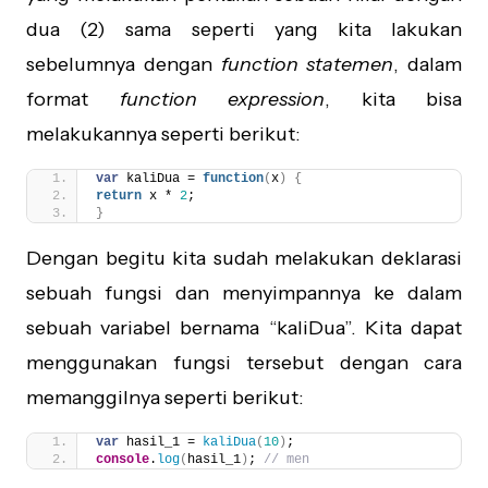
dua (2) sama seperti yang kita lakukan
sebelumnya dengan
function statemen
, dalam
format
function expression
, kita bisa
melakukannya seperti berikut:
var
 kaliDua = 
function
(
x
)
{
return
 x * 
2
;
}
Dengan begitu kita sudah melakukan deklarasi
sebuah fungsi dan menyimpannya ke dalam
sebuah variabel bernama “kaliDua”. Kita dapat
menggunakan fungsi tersebut dengan cara
memanggilnya seperti berikut:
var
 hasil_1 = 
kaliDua
(
10
)
;
console
.
log
(
hasil_1
)
; 
// men