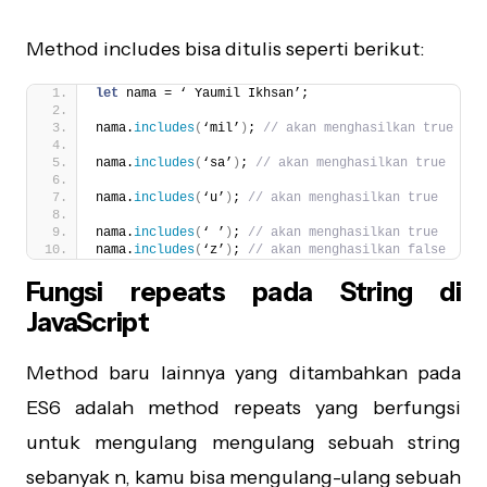
Method includes bisa ditulis seperti berikut:
let
 nama = ‘ Yaumil Ikhsan’;
nama.
includes
(
‘mil’
)
; 
// akan menghasilkan true
nama.
includes
(
‘sa’
)
; 
// akan menghasilkan true
nama.
includes
(
‘u’
)
; 
// akan menghasilkan true
nama.
includes
(
‘ ’
)
; 
// akan menghasilkan true
nama.
includes
(
‘z’
)
; 
// akan menghasilkan false
Fungsi repeats pada String di
JavaScript
Method baru lainnya yang ditambahkan pada
ES6 adalah method repeats yang berfungsi
untuk mengulang mengulang sebuah string
sebanyak n, kamu bisa mengulang-ulang sebuah