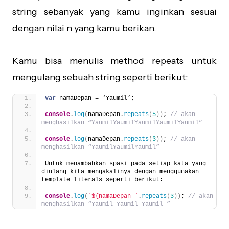
string sebanyak yang kamu inginkan sesuai
dengan nilai n yang kamu berikan.
Kamu bisa menulis method repeats untuk
mengulang sebuah string seperti berikut:
var
 namaDepan = ‘Yaumil’;
console
.
log
(
namaDepan.
repeats
(
5
)
)
; 
// akan 
menghasilkan “YaumilYaumilYaumilYaumilYaumil”
console
.
log
(
namaDepan.
repeats
(
3
)
)
; 
// akan 
menghasilkan “YaumilYaumilYaumil”
Untuk menambahkan spasi pada setiap kata yang 
diulang kita mengakalinya dengan menggunakan 
template literals seperti berikut:
console
.
log
(
`${namaDepan `
.
repeats
(
3
)
)
; 
// akan 
menghasilkan “Yaumil Yaumil Yaumil ”