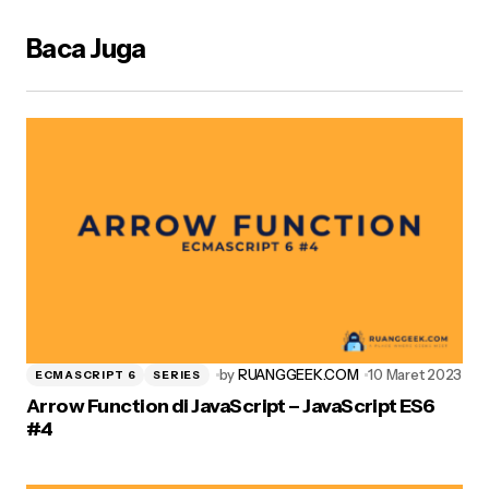
Alamat email Anda tidak akan dipublikasikan.
Ruas
yang wajib ditandai
*
Baca Juga
Name
*
E-mail
*
Your Message
*
by
RUANGGEEK.COM
10 Maret 2023
ECMASCRIPT 6
SERIES
Arrow Function di JavaScript – JavaScript ES6
#4
Simpan nama, email, dan situs web saya pada peramban ini
untuk komentar saya berikutnya.