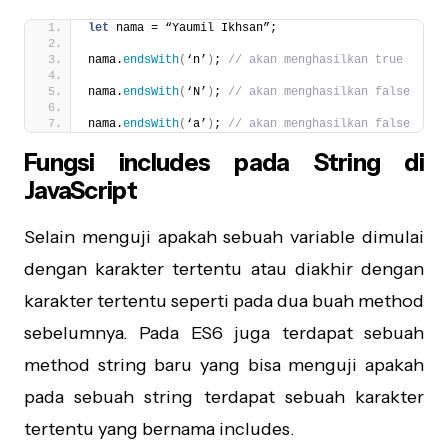
let
 nama = “Yaumil Ikhsan”;
nama.
endsWith
(
‘n’
)
; 
// akan menghasilkan true
nama.
endsWith
(
‘N’
)
; 
// akan menghasilkan false
nama.
endsWith
(
‘a’
)
; 
// akan menghasilkan false
Fungsi includes pada String di
JavaScript
Selain menguji apakah sebuah variable dimulai
dengan karakter tertentu atau diakhir dengan
karakter tertentu seperti pada dua buah method
sebelumnya. Pada ES6 juga terdapat sebuah
method string baru yang bisa menguji apakah
pada sebuah string terdapat sebuah karakter
tertentu yang bernama includes.