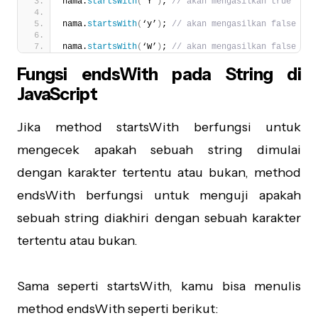
nama.
startsWith
(
‘Y’
)
; 
// akan mengasilkan true
nama.
startsWith
(
‘y’
)
; 
// akan mengasilkan false
nama.
startsWith
(
‘W’
)
; 
// akan mengasilkan false
Fungsi endsWith pada String di
JavaScript
Jika method startsWith berfungsi untuk
mengecek apakah sebuah string dimulai
dengan karakter tertentu atau bukan, method
endsWith berfungsi untuk menguji apakah
sebuah string diakhiri dengan sebuah karakter
tertentu atau bukan.
Sama seperti startsWith, kamu bisa menulis
method endsWith seperti berikut: