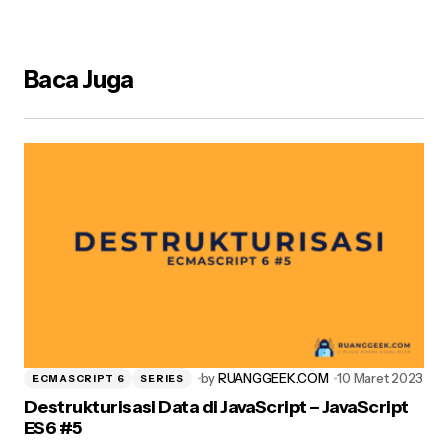
Alamat email Anda tidak akan dipublikasikan.
Ruas
yang wajib ditandai
*
Baca Juga
Name
*
E-mail
*
Your Message
*
by
RUANGGEEK.COM
10 Maret 2023
ECMASCRIPT 6
SERIES
Destrukturisasi Data di JavaScript – JavaScript
ES6 #5
Simpan nama, email, dan situs web saya pada peramban ini
untuk komentar saya berikutnya.