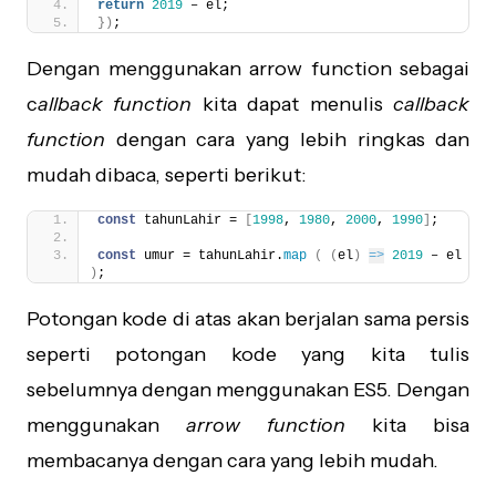
return
2019
 – el;
}
)
;
Dengan menggunakan arrow function sebagai
c
allback function
kita dapat menulis
callback
function
dengan cara yang lebih ringkas dan
mudah dibaca, seperti berikut:
const
 tahunLahir = 
[
1998
, 
1980
, 
2000
, 
1990
]
;
const
 umur = tahunLahir.
map
(
(
el
)
=>
2019
 – el 
)
;
Potongan kode di atas akan berjalan sama persis
seperti potongan kode yang kita tulis
sebelumnya dengan menggunakan ES5. Dengan
menggunakan
arrow function
kita bisa
membacanya dengan cara yang lebih mudah.