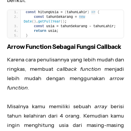
berikut:
const
 hitungUsia = 
(
tahunLahir
)
=>
{
const
 tahunSekarang = 
new
Date
(
)
.
getFullYear
(
)
;
const
 usia = tahunSekarang – tahunLahir;
return
 usia;
}
Arrow Function Sebagai Fungsi Callback
Karena cara penulisannya yang lebih mudah dan
ringkas, membuat
callback function
menjadi
lebih mudah dengan menggunakan
arrow
function
.
Misalnya kamu memiliki sebuah
array
berisi
tahun kelahiran dari 4 orang. Kemudian kamu
ingin menghitung usia dari masing-masing