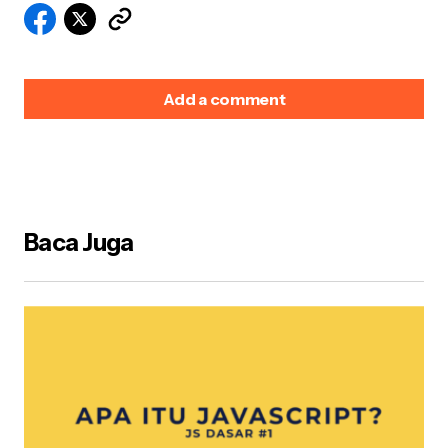
Add a comment
Alamat email Anda tidak akan dipublikasikan.
Ruas
yang wajib ditandai
*
Baca Juga
Name
*
E-mail
*
Your Message
*