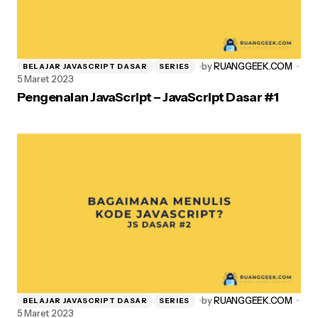
by
RUANGGEEK.COM
BELAJAR JAVASCRIPT DASAR
SERIES
5 Maret 2023
Pengenalan JavaScript – JavaScript Dasar #1
Simpan nama, email, dan situs web saya pada peramban ini
untuk komentar saya berikutnya.
Post Comment
by
RUANGGEEK.COM
BELAJAR JAVASCRIPT DASAR
SERIES
5 Maret 2023