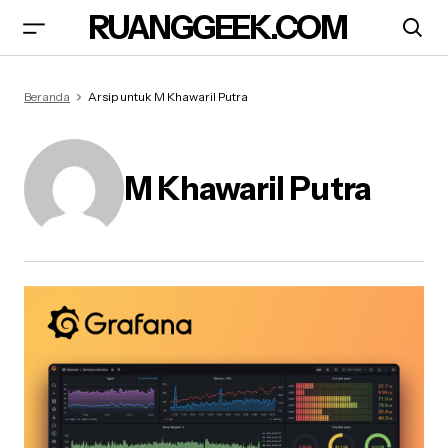
RUANGGEEK.COM
Beranda
Arsip untuk M Khawaril Putra
M Khawaril Putra